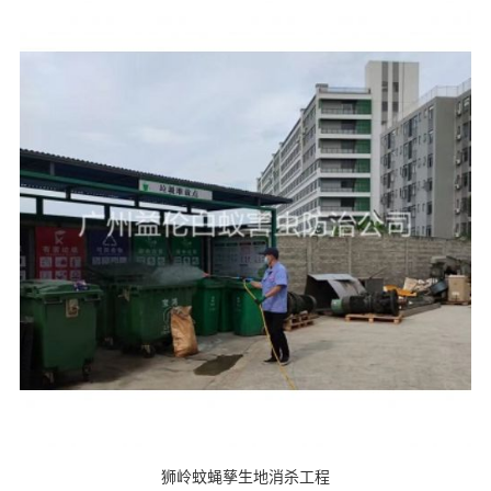
狮岭蚊蝇孳生地消杀工程