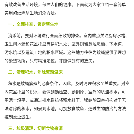
有效改善生活环境，保障人们的健康。下面就为大家介绍一套简单
实用的蚊蝇孳生地消杀方法。
一、全面排查，锁定孳生地
消杀前，要对环境进行全面细致的排查。室内重点关注厨房水槽、
卫生间地漏和花盆托盘等易积水处；室外则留意垃圾桶、下水道、
污水坑以及建筑工地的积水区域。这些地方往往为蚊蝇提供了理想
的
繁殖场所，
只有精准定位，才能做到有的放矢。
二、清理积水，消除繁殖温床
积水是蚊蝇繁殖的必备条件，因此，及时清理积水至关重要。对室
内花盆托盘的积水，要做到勤检查、勤倒掉；室外的坑洼积水，可
用泥土填平，或通过排水系统将积水排干。狮岭除四害机构对于无
法清除的积水，如景观水池，可投放食蚊鱼，通过生物防治的方法
控制蚊虫滋生。
三、垃圾清理，切断食物来源