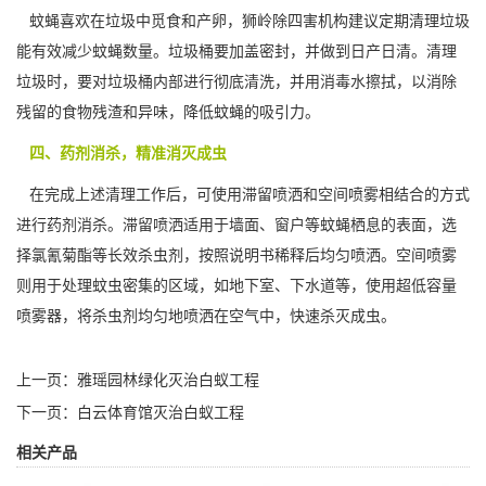
蚊蝇喜欢在垃圾中觅食和产卵，狮岭除四害机构建议定期清理垃圾
能有效减少蚊蝇数量。垃圾桶要加盖密封，并做到
日产日清
。清理
垃圾时，要对垃圾桶内部进行彻底清洗，并用消毒水擦拭，以消除
残留的食物残渣和异味，降低蚊蝇的吸引力。
四、药剂消杀，精准消灭成虫
在完成上述清理工作后，可使用滞留喷洒和空间喷雾相结合的方式
进行药剂消杀。滞留喷洒适用于墙面、窗户等蚊蝇栖息的表面，选
择氯氰菊酯等长效杀虫剂，按照说明书稀释后均匀喷洒。空间喷雾
则用于处理蚊虫密集的区域，如地下室、下水道等，使用超低容量
喷雾器，将杀虫剂均匀地喷洒在空气中，快速
杀灭成虫
。
上一页：
雅瑶园林绿化灭治白蚁工程
下一页：
白云体育馆灭治白蚁工程
相关产品