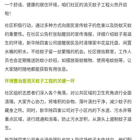
一个舒适、健康的居住环境，咱们社区的消灭蚊子工程火热开启
啦！
社区积极行动，通过多种方式向居民宣传蚊子的危害以及防蚊灭蚊
的重要性。在社区公告栏张贴醒目的宣传海报，详细介绍蚊子易滋
生的环境，新华除四害公司提醒居民及时清理家中花盆托盘、闲置
水桶的积水，不给蚊子留一丝繁殖的机会。社区微信群里，工作人
员也会定期推送防蚊小妙招，如摆放驱蚊植物、使用电蚊拍等，让
大家随时随地都能获取有用信息。
环境整治是消灭蚊子工程的关键一环
社区组织志愿者们深入各个角落，对公共区域的卫生死角进行全面
清理。大家齐心协力，将堆积的杂物、落叶清扫干净，
减少蚊子
的
藏身之所。同时，新华除四害公司对于小区内的下水道、污水井等
重点区域，进行疏通和消毒，防止污水淤积，从源头上遏制蚊子滋
生。
新华除四害公司专业消杀团队也加入到这场蚊子大作战中。他们配