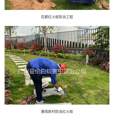
花都红火蚁防治工程
雅瑶新村防治红火蚁