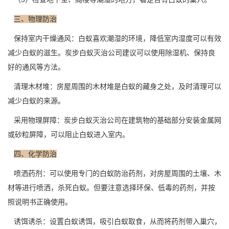
三、物理防治
保持室内干燥通风：白蚁喜欢潮湿的环境，降低室内湿度可以有效
减少白蚁的滋生。炭步白蚁灭治公司建议可以使用除湿机、保持良
好的通风等方法。
清理
木材堆
：房屋周围的木材堆是白蚁的藏身之处，及时清理可以
减少白蚁的来源。
采用物理屏障：炭步白蚁灭治公司在建筑物的基础部分安装金属网
或砂粒屏障，可以阻止白蚁进入室内。
四、化学防治
喷洒药剂：可以使用专门的白蚁防治药剂，对房屋周围的土壤、木
材等进行喷洒，杀死白蚁。但要注意选择
环保、低毒
的药剂，并按
照说明书正确使用。
诱饵诱杀：设置白蚁诱饵，吸引白蚁取食，从而将药剂带入巢穴，