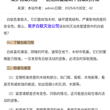
来源：本站
作者：admin
日期：2025/6/3
浏览：
42
白蚁危害极大，它们能蛀蚀木材、破坏建筑结构，严重影响房屋的
炭步白蚁灭治公司
安全性。那么，
该如何灭治房屋建筑中的白蚁
呢？
一、了解白蚁习性
白蚁喜欢潮湿、阴暗的环境，通常在地下、木材中筑巢。它们的繁
殖能力极强，一旦发现有白蚁活动的迹象，必须及时采取措施。
二、检查与发现
（1）定期检查房屋的木结构部分，如门框、窗框、木地板等，看
是否有被蛀蚀的痕迹，如出现细小的孔洞、木屑等。
（2）留意墙壁是否有变色、凹陷的情况，这可能是白蚁在
墙内活
动
的迹象。
（3）检查地下室、阁楼等潮湿的地方，看是否有白蚁的巢穴。