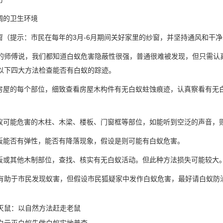
调的卫生环境
纱窗（提示：市民在每年的3月-6月期间关好家里的纱窗，并坚持通风和干净
的师傅说，我们都知道白蚁危害隐蔽性很强，普通很难被发现，但只需认
以下四大方法检查能否有白蚁的踪迹。
看房屋的每个部位，细致查看房屋木构件有无白蚁蛀蚀痕迹，
认真察看
有无
白蚁可能危害的木柱、木梁、楼板、门窗框等部位，如能听到空泛的声音
地板能否有弹性，能否有降落现象，假设是则可能有白蚁危害。
地板或其他木制部位，查找、核实有无白蚁活动。但此种方法损失可能较大
有助于市民发现蚁害，但假设市民狐疑家中发作白蚁危害，最好请白蚁防
灭鼠：以自然方法赶走老鼠