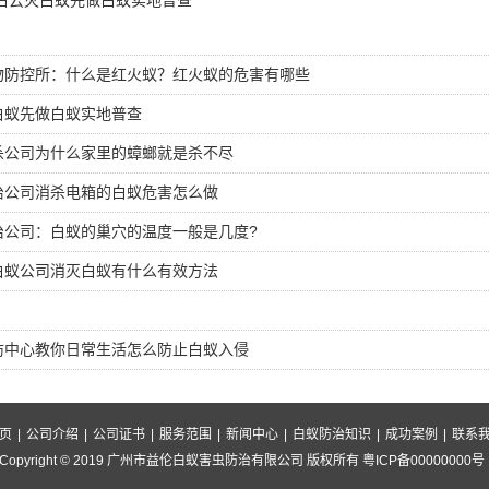
白云灭白蚁先做白蚁实地普查
物防控所：什么是红火蚁？红火蚁的危害有哪些
白蚁先做白蚁实地普查
杀公司为什么家里的蟑螂就是杀不尽
治公司消杀电箱的白蚁危害怎么做
治公司：白蚁的巢穴的温度一般是几度?
白蚁公司消灭白蚁有什么有效方法
防中心教你日常生活怎么防止白蚁入侵
页
|
公司介绍
|
公司证书
|
服务范围
|
新闻中心
|
白蚁防治知识
|
成功案例
|
联系
Copyright © 2019 广州市益伦白蚁害虫防治有限公司 版权所有 粤ICP备00000000