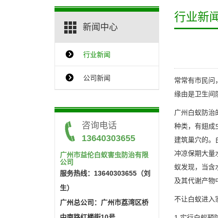
行业新
新闻中心
行业新闻
{$ClassName_en}
公司新闻
常常有市民问
缘由是卫生间
广州白蚁防治
咨询电话
种类，有翅成
13640303655
建筑巢穴的。
冲凉保期大量
广州市益伦白蚁害虫防治有限
公司
蚁发现，当含水
服务热线：13640303655（刘
及其代谢产物
生）
不让白蚁进入
广州总公司：广州市荔湾区桥
中南路红楼街10号
1.实行白蚁预