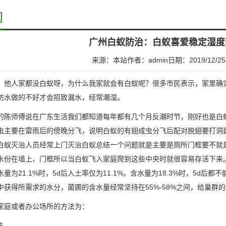
闻
广州白蚁防治：白蚁喜爱稳定湿度
来源：本站
作者：admin
日期：2019/12/25
，他人家都没白蚁呀，为什么我家就会有白蚁呢？很多市民表示，家里确
防水做的不好才会招致漏水，经常潮湿。
的陈师傅说在广东生活我们都知道每年都有几个月反潮时节，刚好也是白
虫主要在雷雨后的傍晚分飞，说明白蚁的有翅成虫分飞后配对脱翅要打洞
白蚁灭治人员经常上门灭治白蚁总结一个问题就是主要是
厕所
门框要不就
水份在墙上、门框所以当白蚁飞入家庭爬到这些中央时就很容易存活下来
量为21.1%时，5d后入土率仅为11.1%，含水量为18.3%时，5d
中获得所需求的水分，菌圃的
含水量
经常坚持在55%-58%之间，给巢
家庭或者办公场所的方法为：
防