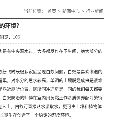
当前位置：
首页
>
新闻中心
>
行业新闻
的环境？
浏览：
106
实是有中央漏水过，大多都发作在卫生间，绝大部分的
蚁纷飞时辰很多
家庭呈现白蚁
问题，白蚁是喜欢
潮湿
的
建巢，对水分的恳求较高，单调的土壤脱翅成虫是很难
是靠近厕所位置，厕所同冲凉房是一同的我们每天都要
。白蚁防治的师傅在室内用黄黏土作基质饲养配对繁衍
后都不能入土。白蚁可直接从水源取水，更可由土壤和植物体
群的长期生存创造了一个稳定的湿度环境。