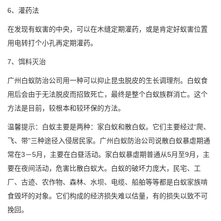
6、灌药法
在发现有蚁害的中央，可以在木缝定期灌药，或是肯定好蚁害位置
用电转打个小孔再定期灌药。
7、饵料灭治
广州白蚁防治公司用一种可以抑止昆虫脱皮的生长调理剂。白蚁食
用后会由于无法脱皮而招致死亡，最终是整个白蚁族群消亡。这个
方法是目前，较根本和较环保的方法。
温馨提示：白蚁主要是两种：家白蚁和散白蚁。它们主要经过“爬、
飞、带”三种途径入侵居民家。广州白蚁防治公司说散白蚁暴虐期通
常在3－5月，主要在白昼活动。家白蚁暴虐期普通从5月至9月，主
要在夜间活动，危害比散白蚁大。白蚁的破坏力庞大，民宅、工
厂、古迹、农作物、森林、水坝、电缆、船舶等等都是白蚁家族啃
食毁坏的对象。它们构成的经济损失难以估量，有的损失以致不可
挽回。