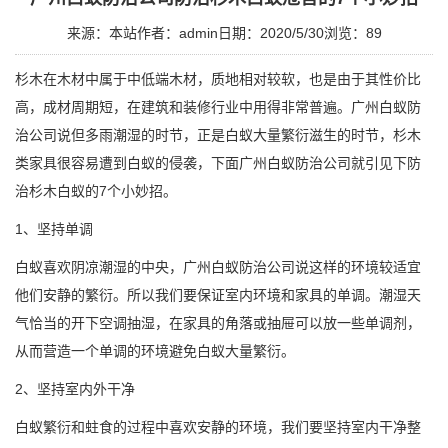
来源：本站
作者：admin
日期：2020/5/30
浏览：
89
杉木在木材中属于中低端木材，质地相对较软，也是由于其性价比
高，成材周期短，在建筑和装修行业中用得非常普遍。
广州白蚁防
治公司
说但多雨潮湿的时节，正是白蚁大量繁衍滋生的时节，杉木
类家具很容易遭到白蚁的侵袭，下面广州白蚁防治公司就引见下防
治杉木白蚁的7个小妙招。
1、坚持单调
白蚁喜欢阴凉潮湿的中央，广州白蚁防治公司说这样的环境较适宜
他们安静的繁衍。所以我们要保证室内环境和家具的单调。潮湿天
气恰当的开下空调抽湿，在家具的角落或抽屉可以放一些单调剂，
从而营造一个单调的环境
避免白蚁
大量繁衍。
2、坚持室内外干净
白蚁繁衍
和蛀食的过程中喜欢安静的环境，我们要坚持室内干净整