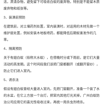
洁，肃清杂物，避免留下可吸收白蚁的废弃物，特别是不能留木质
废弃物和纸张等。
3、装潢前预防
在建筑前，对土壤药剂处置，室内装潢时，对运用的木材先做一个
维护层处置，例如安装木地板喷药，都能降低后期蚁害发作的几
率。
4、隔离预防
关于有翅白蚁（俗称大水蚁），在傍晚时分或下雨前，是它们大量
活动的高发期。这个时间段我们该把门窗都翻开（或翻开窗纱），
防止它们进入室内。
5、诱杀法
假设有翅白蚁曾经大量进入室内，先把门窗翻开，准备一个装了水
的水盆，在它上方放一个台灯，把室内其他灯光关掉，广州白蚁防
治公司应用它的喜光性吸收过来，再统一用杀虫剂喷杀。