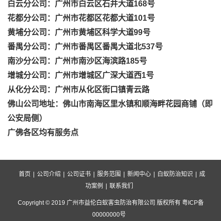
白云分公司：广州市白云区石井大道168号
花都分公司：广州市花都区花都大道101号
黄埔分公司：广州市黄埔区科学大道99号
番禺分公司：广州市番禺区番禺大道北537号
南沙分公司：广州市南沙区海滨路185号
增城分公司：广州市增城区广深大道西1号
从化分公司：广州市从化区街口镇青云路
佛山公司地址：佛山市南海区里水镇和顺海畔花园商铺（即
公安局侧）
广佛各区均有服务点
首页
|
公司介绍
|
公司证书
|
服务范围
|
新闻中心
|
白蚁防治知识
|
成
功案例
|
联系我们
Copyright © 2019 广州市益伦白蚁害虫防治有限公司 版权所有 粤ICP备
00000000号