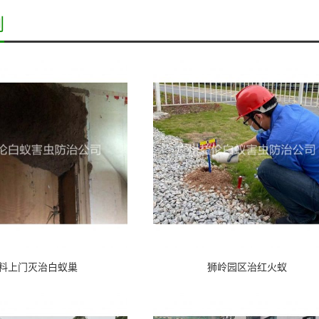
例
料上门灭治白蚁巢
狮岭园区治红火蚁