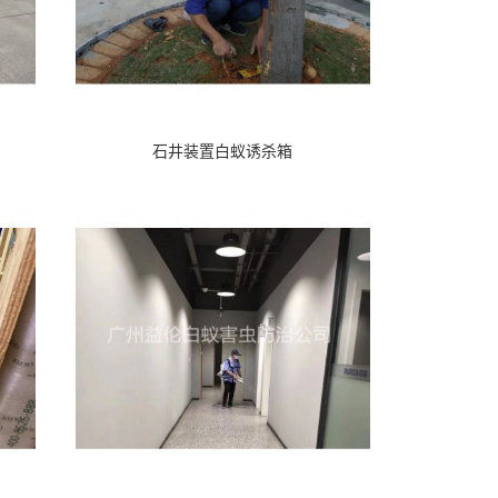
石井装置白蚁诱杀箱