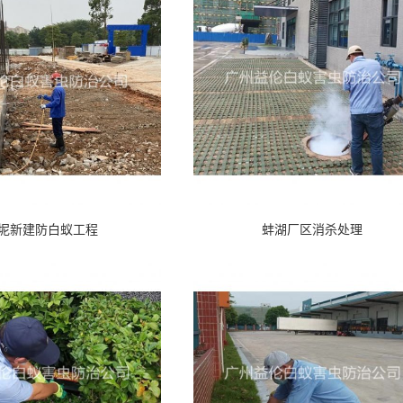
坭新建防白蚁工程
蚌湖厂区消杀处理