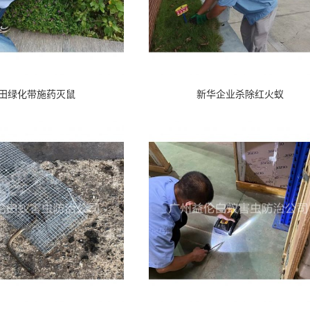
田绿化带施药灭鼠
新华企业杀除红火蚁