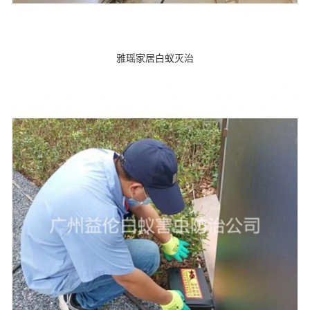
雅瑶家居白蚁灭治