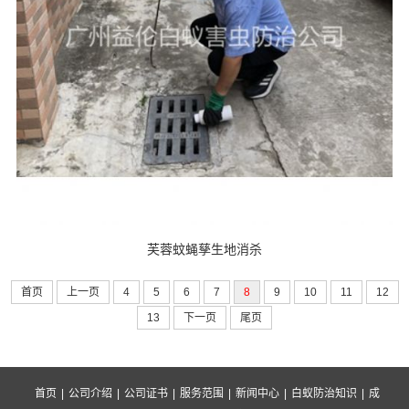
芙蓉蚊蝇孳生地消杀
首页
上一页
4
5
6
7
8
9
10
11
12
13
下一页
尾页
首页
|
公司介绍
|
公司证书
|
服务范围
|
新闻中心
|
白蚁防治知识
|
成