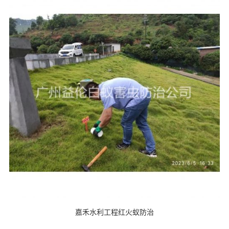
嘉禾水利工程红火蚁防治