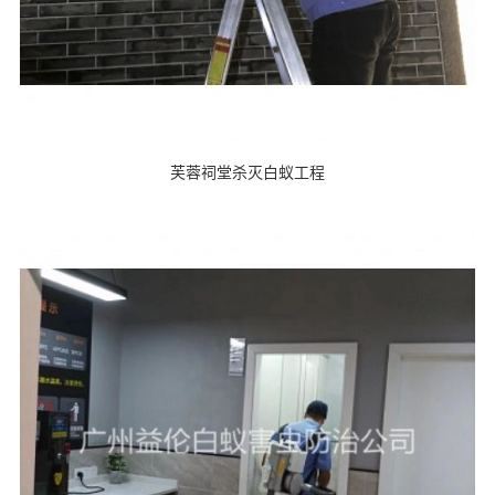
芙蓉祠堂杀灭白蚁工程