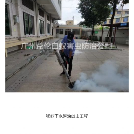
狮岭下水道治蚊虫工程