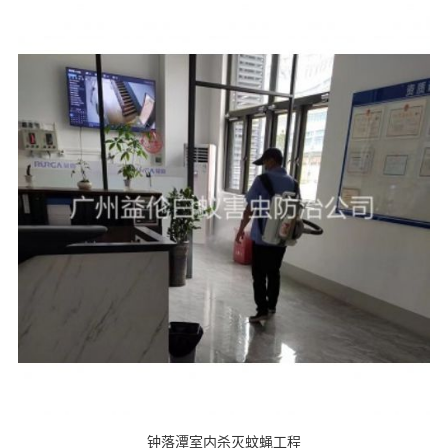
钟落潭室内杀灭蚊蝇工程